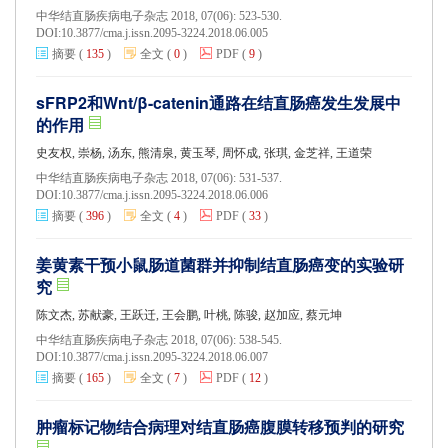
中华结直肠疾病电子杂志 2018, 07(06): 523-530.
DOI:
10.3877/cma.j.issn.2095-3224.2018.06.005
摘要
(
135
)
全文
(
0
)
PDF
(
9
)
sFRP2和Wnt/β-catenin通路在结直肠癌发生发展中
的作用
史友权, 崇杨, 汤东, 熊清泉, 黄玉琴, 周怀成, 张琪, 金芝祥, 王道荣
中华结直肠疾病电子杂志 2018, 07(06): 531-537.
DOI:
10.3877/cma.j.issn.2095-3224.2018.06.006
摘要
(
396
)
全文
(
4
)
PDF
(
33
)
姜黄素干预小鼠肠道菌群并抑制结直肠癌变的实验研
究
陈文杰, 苏献豪, 王跃迁, 王会鹏, 叶桃, 陈骏, 赵加应, 蔡元坤
中华结直肠疾病电子杂志 2018, 07(06): 538-545.
DOI:
10.3877/cma.j.issn.2095-3224.2018.06.007
摘要
(
165
)
全文
(
7
)
PDF
(
12
)
肿瘤标记物结合病理对结直肠癌腹膜转移预判的研究