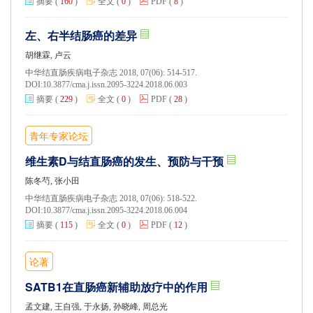
摘要
(
160
)
全文
(
0
)
PDF
(
8
)
左、右半结肠癌的差异
胡继霖, 卢云
中华结直肠疾病电子杂志 2018, 07(06): 514-517.
DOI:
10.3877/cma.j.issn.2095-3224.2018.06.003
摘要
(
229
)
全文
(
0
)
PDF
(
28
)
青年专家论坛
维生素D与结直肠癌的发生、预防与干预
陈冬芍, 张小田
中华结直肠疾病电子杂志 2018, 07(06): 518-522.
DOI:
10.3877/cma.j.issn.2095-3224.2018.06.004
摘要
(
115
)
全文
(
0
)
PDF
(
12
)
论著
SATB1在直肠癌新辅助放疗中的作用
孟文建, 王自强, 于永扬, 孙晓峰, 周总光