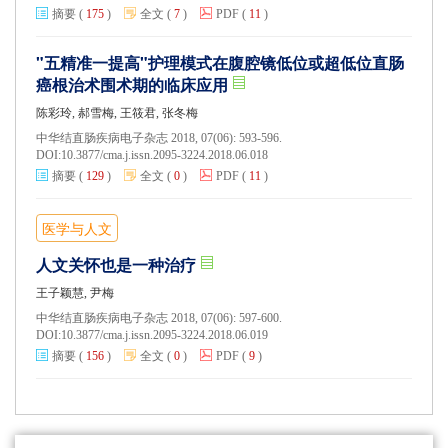
摘要
(
175
)
全文
(
7
)
PDF
(
11
)
"五精准一提高"护理模式在腹腔镜低位或超低位直肠
癌根治术围术期的临床应用
陈彩玲, 郝雪梅, 王筱君, 张冬梅
中华结直肠疾病电子杂志 2018, 07(06): 593-596.
DOI:
10.3877/cma.j.issn.2095-3224.2018.06.018
摘要
(
129
)
全文
(
0
)
PDF
(
11
)
医学与人文
人文关怀也是一种治疗
王子颖慧, 尹梅
中华结直肠疾病电子杂志 2018, 07(06): 597-600.
DOI:
10.3877/cma.j.issn.2095-3224.2018.06.019
摘要
(
156
)
全文
(
0
)
PDF
(
9
)