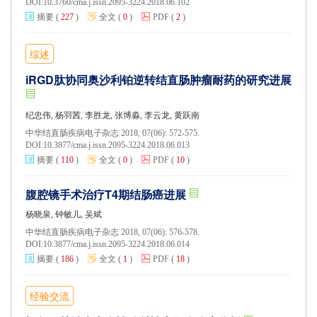
DOI:
10.3760/cma.j.issn.2095-3224.2018.06.102
摘要
(
227
)
全文
(
0
)
PDF
(
2
)
综述
iRGD肽协同奥沙利铂逆转结直肠肿瘤耐药的研究进展
纪忠伟, 杨羽茜, 李胜龙, 张博淼, 李云龙, 黄跃南
中华结直肠疾病电子杂志 2018, 07(06): 572-575.
DOI:
10.3877/cma.j.issn.2095-3224.2018.06.013
摘要
(
110
)
全文
(
0
)
PDF
(
10
)
腹腔镜手术治疗T4期结肠癌进展
杨晓泉, 钟敏儿, 吴斌
中华结直肠疾病电子杂志 2018, 07(06): 576-578.
DOI:
10.3877/cma.j.issn.2095-3224.2018.06.014
摘要
(
186
)
全文
(
1
)
PDF
(
18
)
经验交流