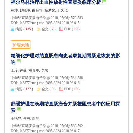
福尔马林治疗出血性放射性直肠炎临床分析
黄坤, 赵晓琳, 白启轩, 杨梦媛, 于久飞
中华结直肠疾病电子杂志 2018, 07(06): 579-583.
DOI:
10.3877/cma.j.issn.2095-3224.2018.06.015
摘要
(
135
)
全文
(
2
)
PDF
(
19
)
护理天地
精细化护理对结直肠息肉患者康复期胃肠道恢复的影
响
王玲, 钟薇, 潘俊玲, 李斌
中华结直肠疾病电子杂志 2018, 07(06): 584-588.
DOI:
10.3877/cma.j.issn.2095-3224.2018.06.016
摘要
(
127
)
全文
(
0
)
PDF
(
10
)
舒缓护理在晚期结直肠癌合并肠梗阻患者中的应用探
索
王艳静, 崔爽, 郑莹
中华结直肠疾病电子杂志 2018, 07(06): 589-592.
DOI:
10.3877/cma.j.issn.2095-3224.2018.06.017