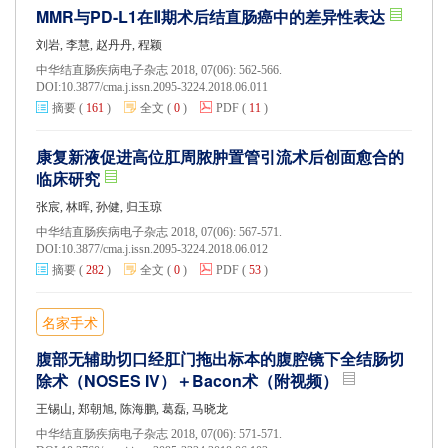
MMR与PD-L1在Ⅱ期术后结直肠癌中的差异性表达
刘岩, 李慧, 赵丹丹, 程颖
中华结直肠疾病电子杂志 2018, 07(06): 562-566.
DOI:
10.3877/cma.j.issn.2095-3224.2018.06.011
摘要
(
161
)
全文
(
0
)
PDF
(
11
)
康复新液促进高位肛周脓肿置管引流术后创面愈合的
临床研究
张宸, 林晖, 孙健, 归玉琼
中华结直肠疾病电子杂志 2018, 07(06): 567-571.
DOI:
10.3877/cma.j.issn.2095-3224.2018.06.012
摘要
(
282
)
全文
(
0
)
PDF
(
53
)
名家手术
腹部无辅助切口经肛门拖出标本的腹腔镜下全结肠切
除术（NOSES IV）＋Bacon术（附视频）
王锡山, 郑朝旭, 陈海鹏, 葛磊, 马晓龙
中华结直肠疾病电子杂志 2018, 07(06): 571-571.