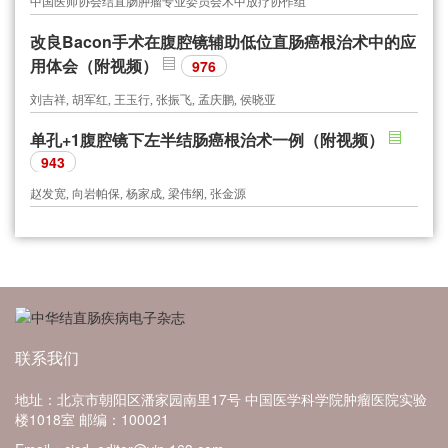
中国医师协会结直肠肿瘤专业委员会术中放疗协作组
改良Bacon手术在腹腔镜辅助低位直肠癌根治术中的应
用体会（附视频）
976
刘吉祥, 胡军红, 王玉行, 张振飞, 孟庆鹏, 侯晓亚
单孔+1腹腔镜下左半结肠癌根治术一例（附视频）
943
赵发宽, 向岩帕保, 杨家成, 梁伟纲, 张金源
联系我们
地址：北京市朝阳区潘家园南里17号 中国医学科学院肿瘤医院实验
楼1018室
邮编：100021