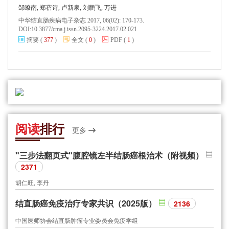
邹瞭南, 郑蓓诗, 卢新泉, 刘鹏飞, 万进
中华结直肠疾病电子杂志 2017, 06(02): 170-173.
DOI:
10.3877/cma.j.issn.2095-3224.2017.02.021
摘要
(
377
)
全文
(
0
)
PDF
(
1
)
阅读
排行
更多
"三步法翻页式"腹腔镜左半结肠癌根治术（附视频）
2371
胡仁旺, 李丹
结直肠癌免疫治疗专家共识（2025版）
2136
中国医师协会结直肠肿瘤专业委员会免疫学组