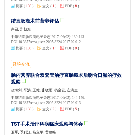
摘要
(
108
)
全文
(
1
)
PDF
(
8
)
结直肠癌术前营养评估
卢召, 郑朝旭
中华结直肠疾病电子杂志 2017, 06(02): 139-143.
DOI:
10.3877/cma.j.issn.2095-3224.2017.02.012
摘要
(
106
)
全文
(
1
)
PDF
(
9
)
经验交流
肠内营养联合双套管治疗直肠癌术后吻合口漏的疗效
观察
赵海剑, 平洪, 王健, 张晓雨, 杨金云, 左洪生
中华结直肠疾病电子杂志 2017, 06(02): 144-146.
DOI:
10.3877/cma.j.issn.2095-3224.2017.02.013
摘要
(
130
)
全文
(
2
)
PDF
(
5
)
TST手术治疗痔病临床观察与体会
卫军, 季利江, 翁立平, 曹建峰