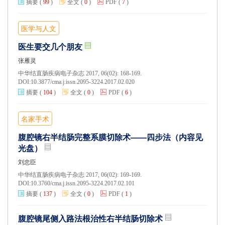
摘要
(
99
)
全文
(
0
)
PDF
(
7
)
医学与人文
医生要交几个朋友
张雁灵
中华结直肠疾病电子杂志 2017, 06(02): 168-169.
DOI:
10.3877/cma.j.issn.2095-3224.2017.02.020
摘要
(
104
)
全文
(
0
)
PDF
(
6
)
名家手术
腹腔镜右半结肠完整系膜切除术——四步法（内容见
光盘）
刘忠臣
中华结直肠疾病电子杂志 2017, 06(02): 169-169.
DOI:
10.3760/cma.j.issn.2095-3224.2017.02.101
摘要
(
137
)
全文
(
0
)
PDF
(
1
)
腹腔镜尾侧入路法根治性右半结肠切除术