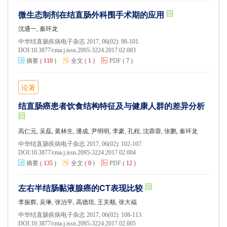
微生态制剂在结直肠外科围手术期的应用
沈通一, 秦环龙
中华结直肠疾病电子杂志 2017, 06(02): 98-101.
DOI:
10.3877/cma.j.issn.2095-3224.2017.02.003
摘要
(
110
)
全文
(
1
)
PDF
(
7
)
论著
结直肠癌患者饮食结构特征及与健康人群的差异分析
高仁元, 吴磊, 黄林生, 潘成, 尹明明, 李豪, 孔程, 沈蓉蓉, 张鹏, 秦环龙
中华结直肠疾病电子杂志 2017, 06(02): 102-107.
DOI:
10.3877/cma.j.issn.2095-3224.2017.02.004
摘要
(
135
)
全文
(
0
)
PDF
(
12
)
左右半结肠黏液腺癌的CT表现比较
李振辉, 吴琳, 张治平, 高德培, 王关顺, 张大福
中华结直肠疾病电子杂志 2017, 06(02): 108-113.
DOI:
10.3877/cma.j.issn.2095-3224.2017.02.005