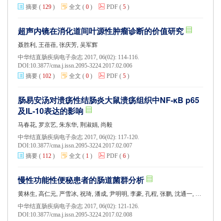
摘要
(
129
)
全文
(
0
)
PDF
(
5
)
超声内镜在消化道间叶源性肿瘤诊断的价值研究
聂胜利, 王蓓蓓, 张庆芳, 吴军辉
中华结直肠疾病电子杂志 2017, 06(02): 114-116.
DOI:
10.3877/cma.j.issn.2095-3224.2017.02.006
摘要
(
102
)
全文
(
0
)
PDF
(
5
)
肠易安汤对溃疡性结肠炎大鼠溃疡组织中NF-κB p65
及IL-10表达的影响
马春花, 罗京艺, 朱东华, 荆淑娟, 尚毅
中华结直肠疾病电子杂志 2017, 06(02): 117-120.
DOI:
10.3877/cma.j.issn.2095-3224.2017.02.007
摘要
(
112
)
全文
(
1
)
PDF
(
6
)
慢性功能性便秘患者的肠道菌群分析
黄林生, 高仁元, 严雪冰, 祝琦, 潘成, 尹明明, 李豪, 孔程, 张鹏, 沈通一, 秦环龙
中华结直肠疾病电子杂志 2017, 06(02): 121-126.
DOI:
10.3877/cma.j.issn.2095-3224.2017.02.008