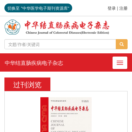
切换至 "中华医学电子期刊资源库"
登录
|
注册
中华结直肠疾病电子杂志
导航切
过刊浏览